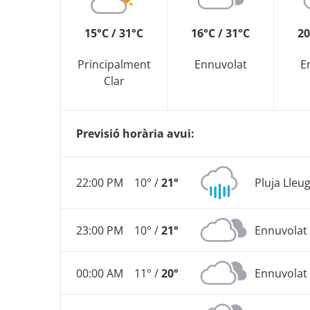
15°C / 31°C
16°C / 31°C
20
Principalment
Ennuvolat
E
Clar
Previsió horària avui:
22:00 PM
10° /
21°
Pluja Lleu
23:00 PM
10° /
21°
Ennuvolat
00:00 AM
11° /
20°
Ennuvolat