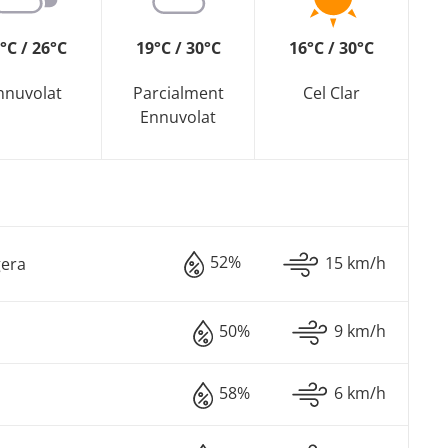
°C / 26°C
19°C / 30°C
16°C / 30°C
nnuvolat
Parcialment
Cel Clar
Ennuvolat
52%
15 km/h
gera
50%
9 km/h
58%
6 km/h