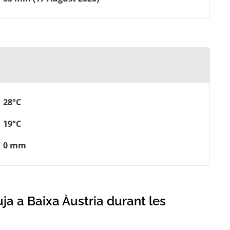
28°C
19°C
0 mm
uja a Baixa Àustria durant les