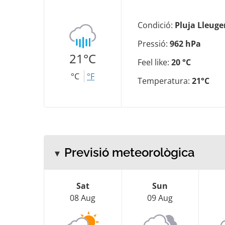
Condició:
Pluja Lleuge
Pressió:
962 hPa
21°C
Feel like:
20 °C
°C
°F
Temperatura:
21°C
Previsió meteorològica
Sat
Sun
08 Aug
09 Aug