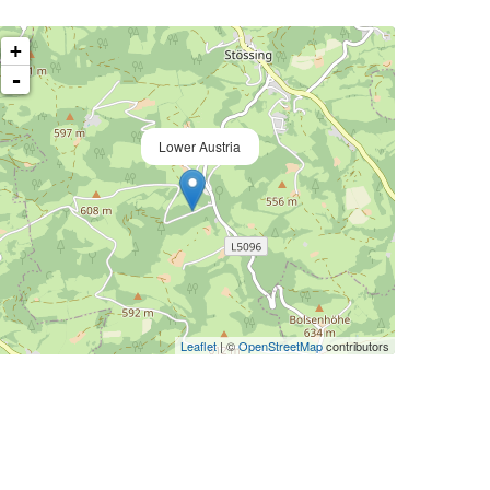
+
-
Lower Austria
Leaflet
| ©
OpenStreetMap
contributors