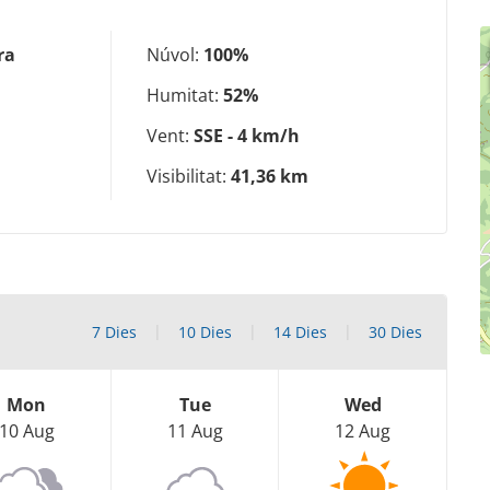
ra
Núvol:
100%
Humitat:
52%
Vent:
SSE - 4 km/h
Visibilitat:
41,36 km
7 Dies
10 Dies
14 Dies
30 Dies
Mon
Tue
Wed
10 Aug
11 Aug
12 Aug