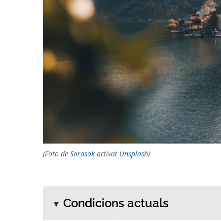
(Foto de
Sorasak
activat
Unsplash
)
Condicions actuals