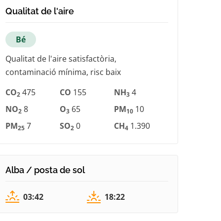
Qualitat de l'aire
Bé
Qualitat de l'aire satisfactòria,
contaminació mínima, risc baix
CO
475
CO
155
NH
4
2
3
NO
8
O
65
PM
10
2
3
10
PM
7
SO
0
CH
1.390
25
2
4
Alba / posta de sol
03:42
18:22