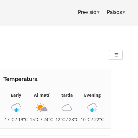
Previsió
▾
Països
▾
Temperatura
Early
Al matí
tarda
Evening
17°C / 19°C
15°C / 24°C
12°C / 28°C
10°C / 22°C