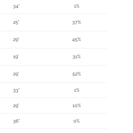
34°
1%
25°
37%
29°
45%
19°
31%
29°
52%
33°
1%
29°
10%
36°
0%