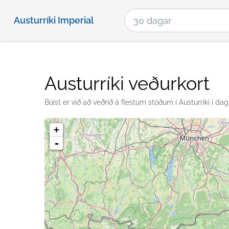
Austurríki Imperial
Austurríki veðurkort
Búist er við að veðrið á flestum stöðum í Austurríki í dag 
+
-