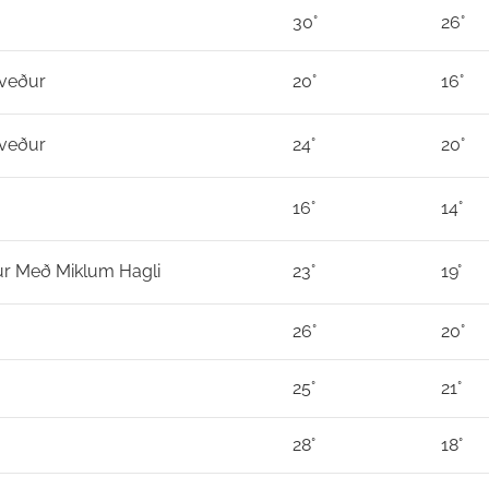
30°
26°
veður
20°
16°
veður
24°
20°
16°
14°
r Með Miklum Hagli
23°
19°
26°
20°
g
25°
21°
28°
18°