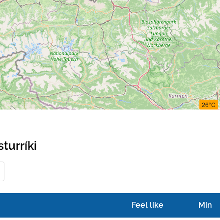
26°C
sturríki
Feel like
Min