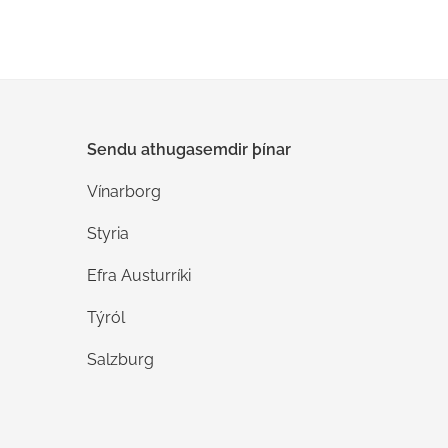
Sendu athugasemdir þínar
Vínarborg
Styria
Efra Austurríki
Týról
Salzburg