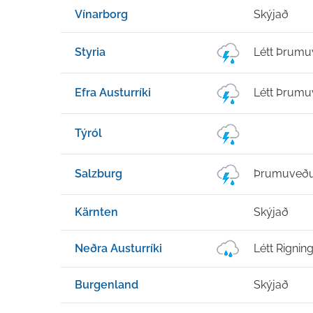
Vínarborg
Skýjað
Styria
Létt Þrumu
Efra Austurríki
Létt Þrumu
Týról
Salzburg
Þrumuveðu
Kärnten
Skýjað
Neðra Austurríki
Létt Rignin
Burgenland
Skýjað