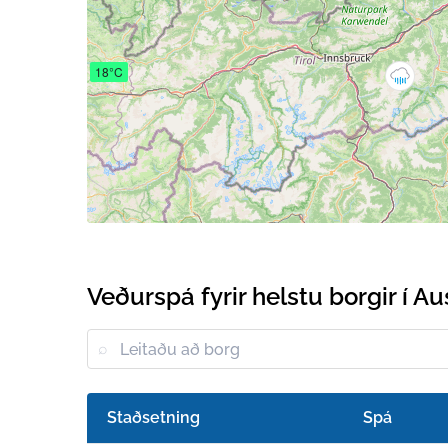
18°C
Veðurspá fyrir helstu borgir í Au
Staðsetning
Spá