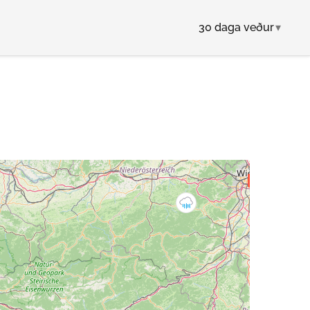
30 daga veður
▾
30°C