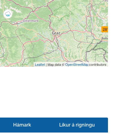
28°C
Leaflet
| Map data ©
OpenStreetMap
contributors
Hámark
Líkur á rigningu