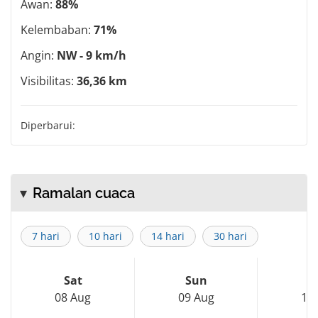
Awan:
88%
Kelembaban:
71%
Angin:
NW - 9 km/h
Visibilitas:
36,36 km
Diperbarui:
Ramalan cuaca
7 hari
10 hari
14 hari
30 hari
Sat
Sun
M
08 Aug
09 Aug
10