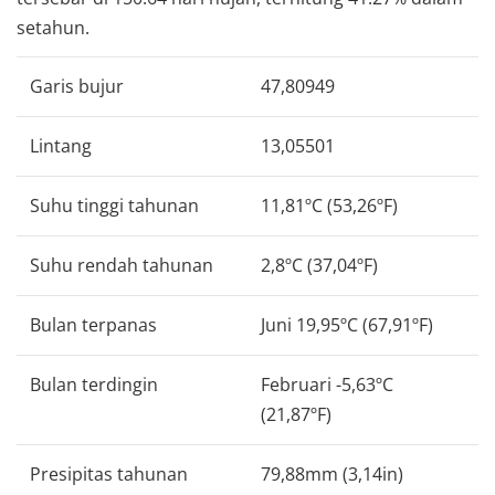
setahun.
Garis bujur
47,80949
Lintang
13,05501
Suhu tinggi tahunan
11,81ºC (53,26ºF)
Suhu rendah tahunan
2,8ºC (37,04ºF)
Bulan terpanas
Juni 19,95ºC (67,91ºF)
Bulan terdingin
Februari -5,63ºC
(21,87ºF)
Presipitas tahunan
79,88mm (3,14in)