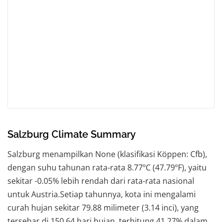
Salzburg Climate Summary
Salzburg menampilkan None (klasifikasi Köppen: Cfb),
dengan suhu tahunan rata-rata 8.77ºC (47.79ºF), yaitu
sekitar -0.05% lebih rendah dari rata-rata nasional
untuk Austria.Setiap tahunnya, kota ini mengalami
curah hujan sekitar 79.88 milimeter (3.14 inci), yang
tersebar di 150.64 hari hujan, terhitung 41.27% dalam