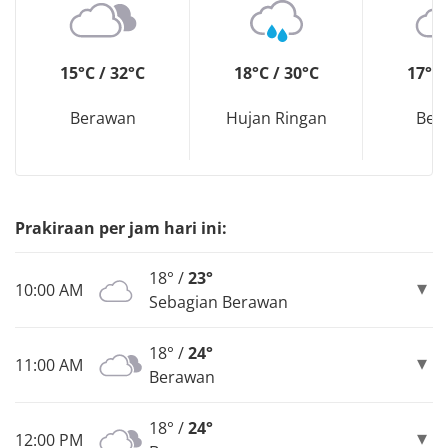
15°C / 32°C
18°C / 30°C
17°C 
Berawan
Hujan Ringan
Ber
Prakiraan per jam hari ini:
18° /
23°
10:00 AM
Sebagian Berawan
18° /
24°
11:00 AM
Berawan
18° /
24°
12:00 PM