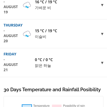
-
16 °C / 19 °C
AUGUST
가벼운 비
19
THURSDAY
-
15 °C / 19 °C
AUGUST
이슬비
20
FRIDAY
-
0 °C / 0 °C
AUGUST
맑은 하늘
21
30 Days Temperature and Rainfall Posibility