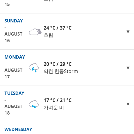
15
SUNDAY
-
24 °C / 37 °C
AUGUST
흐림
16
MONDAY
-
20 °C / 29 °C
AUGUST
약한 천둥Storm
17
TUESDAY
-
17 °C / 21 °C
AUGUST
가벼운 비
18
WEDNESDAY