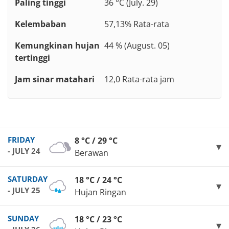
Paling tinggi
36 °C (July. 29)
Kelembaban
57,13% Rata-rata
Kemungkinan hujan
44 % (August. 05)
tertinggi
Jam sinar matahari
12,0 Rata-rata jam
FRIDAY
8 °C / 29 °C
- JULY 24
Berawan
SATURDAY
18 °C / 24 °C
- JULY 25
Hujan Ringan
SUNDAY
18 °C / 23 °C